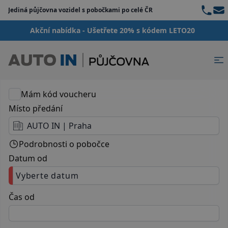
Teleph
Ema
Jediná půjčovna vozidel s pobočkami po celé ČR
{

  "server": {

Akční nabídka - Ušetřete 20% s kódem LETO20
    "message": "a.replaceAll is not a functi
  }

}
Mám kód voucheru
Místo předání
AUTO IN | Praha
Podrobnosti o pobočce
Datum od
Vyberte datum
Čas od