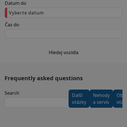
Datum do
Vyberte datum
Čas do
Hledej vozidla
Frequently asked questions
Search
Další
Nehody
Obe
otázky
a servis
otáz