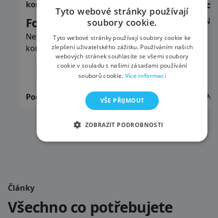
kombi
Fo
799,00 Kč
Tyto webové stránky používají
Ford Focus kombi
Neb
soubory cookie.
Nebo podobné z kategorie Nižší střední třída
Tyto webové stránky používají soubory cookie ke
kombi
zlepšení uživatelského zážitku. Používáním našich
5
webových stránek souhlasíte se všemi soubory
cookie v souladu s našimi zásadami používání
Kombi
Manuální
5 míst
souborů cookie.
Více informací
5 dveří
Ano
Podrobnosti
Vybrat
Pod
VŠE PŘIJMOUT
ZOBRAZIT PODROBNOSTI
Články
Všechno co potřebujete