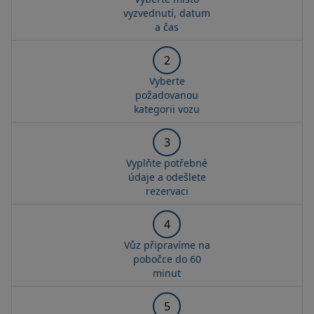
vyzvednutí, datum
a čas
2
Vyberte
požadovanou
kategorii vozu
3
Vyplňte potřebné
údaje a odešlete
rezervaci
4
Vůz připravíme na
pobočce do 60
minut
5