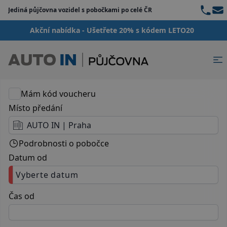
Teleph
Ema
Jediná půjčovna vozidel s pobočkami po celé ČR
{

  "server": {

Akční nabídka - Ušetřete 20% s kódem LETO20
    "message": "a.replaceAll is not a functi
  }

}
Mám kód voucheru
Místo předání
AUTO IN | Praha
Podrobnosti o pobočce
Datum od
Vyberte datum
Čas od