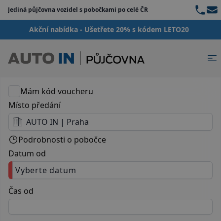
Teleph
Ema
Jediná půjčovna vozidel s pobočkami po celé ČR
{

  "server": {

Akční nabídka - Ušetřete 20% s kódem LETO20
    "message": "a.replaceAll is not a functi
  }

}
Mám kód voucheru
Místo předání
AUTO IN | Praha
Podrobnosti o pobočce
Datum od
Vyberte datum
Čas od