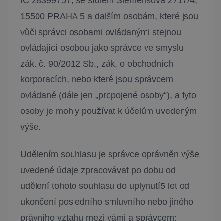
IČ 28399757, se sídlem Siemensova 2717/4,
15500 PRAHA 5 a dalším osobám, které jsou
vůči správci osobami ovládanými stejnou
ovládající osobou jako správce ve smyslu
zák. č. 90/2012 Sb., zák. o obchodních
korporacích, nebo které jsou správcem
ovládané (dále jen „propojené osoby“), a tyto
osoby je mohly používat k účelům uvedeným
výše.
Udělením souhlasu je správce oprávněn výše
uvedené údaje zpracovávat po dobu od
udělení tohoto souhlasu do uplynutí5 let od
ukončení posledního smluvního nebo jiného
právního vztahu mezi vámi a správcem;